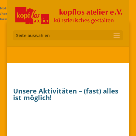
Notice
: Trying to access array offset on value of type bool in
/home/kopggdle/www.kopflos-ev.de/wp-content/themes/di-
basis/includes/builder/functions.php
on line
2583
Seite auswählen
Unsere Aktivitäten – (fast) alles
ist möglich!