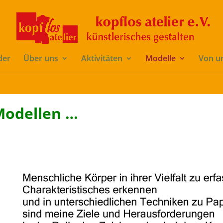
/kopggdle/www.kopflos-ev.de/wp-content/themes/di-basis/incl
der
Über uns
Aktivitäten
Modelle
Von u
Modellen …