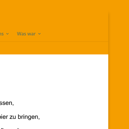
udes/builder/functions.php
on line
2583
ns
Was war