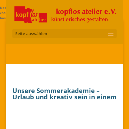
Notice
: Trying to access array offset on value of type bool in
/home/kopggdle/www.kopflos-ev.de/wp-content/themes/di-
basis/includes/builder/functions.php
on line
2583
Seite auswählen
Unsere Sommerakademie –
Urlaub und kreativ sein in einem