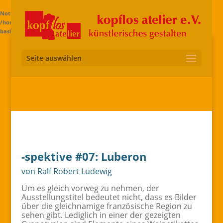
Notice
: Trying to access array offset on value of type bool in
/home/kopggdle/www.kopflos-ev.de/wp-content/themes/di-
basis/includes/builder/functions.php
on line
2583
Seite auswählen
-spektive #07: Luberon
von Ralf Robert Ludewig
Um es gleich vorweg zu nehmen, der
Ausstellungstitel bedeutet nicht, dass es Bilder
über die gleichnamige französische Region zu
sehen gibt. Lediglich in einer der gezeigten