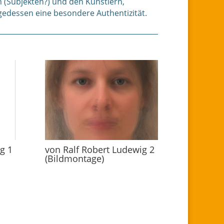
n (Subjekten?) und den Künstlern,
lgedessen eine besondere Authentizität.
g 1
von Ralf Robert Ludewig 2
(Bildmontage)