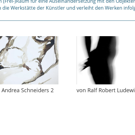
en (Frei-)Raum für eine Auseinandersetzung mit den Objekte
n die Werkstätte der Künstler und verleiht den Werken info
 Andrea Schneiders 2
von Ralf Robert Ludewi