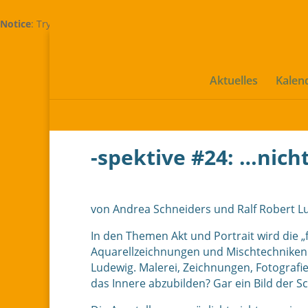
Notice
: Trying to access array offset on value of type bool in
/home
Aktuelles
Kalen
-spektive #24: …nich
von Andrea Schneiders und Ralf Robert L
In den Themen Akt und Portrait wird die „
Aquarellzeichnungen und Mischtechniken v
Ludewig. Malerei, Zeichnungen, Fotografi
das Innere abzubilden? Gar ein Bild der 