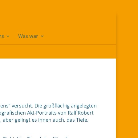
udes/builder/functions.php
on line
2583
ns
Was war
ens“ versucht. Die großflächig angelegten
rafischen Akt-Portraits von Ralf Robert
aber gelingt es ihnen auch, das Tiefe,