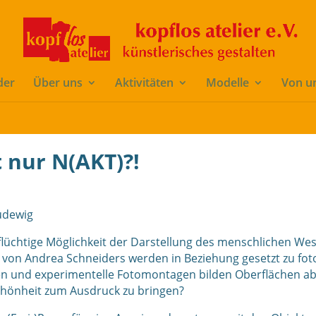
/kopggdle/www.kopflos-ev.de/wp-content/themes/di-basis/incl
der
Über uns
Aktivitäten
Modelle
Von u
t nur N(AKT)?!
udewig
flüchtige Möglichkeit der Darstellung des menschlichen Wes
on Andrea Schneiders werden in Beziehung gesetzt zu fotog
en und experimentelle Fotomontagen bilden Oberflächen ab, 
Schönheit zum Ausdruck zu bringen?